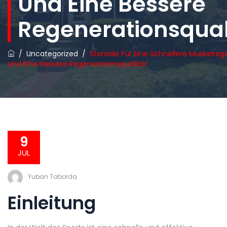
Und Eine Bessere
Regenerationsqual
/
Uncategorized
/
Steroide Für Eine Schnellere Muskelreg
Und Eine Bessere Regenerationsqualität
9
JUL
Yuban Taborda
Einleitung