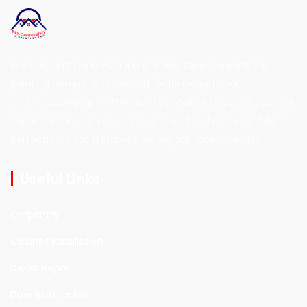
M.S Carpentry And Painting is a reputable carpentry &
painting company renowned for its exceptional
craftsmanship and attention to detail. With over 8 years of
experience in the industry, our team has honed its skills to
perfection, consistently delivering top-notch results
Useful Links
Carpentry
Cabinet Installation
Decks Repair
Door Installation