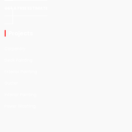
GET A FREE ESTIMATE
Projects
Carpentry
Deck Painting
Exterior Painting
Gutter
Interior Painting
Power Washing